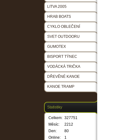
LITVA 2005
HRAB BOATS
CYKLO OBLEČENÍ
SVET OUTDOORU
GUMOTEX
BISPORT TÝNEC
VODÁCKÁ TRIČKA
DŘEVĚNÉ KANOE
KANOE TRAMP
Statistiky
Celkem:
327751
Měsíc:
2212
Den:
80
Online:
1