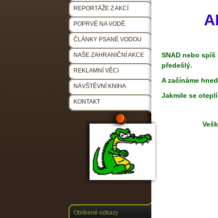
REPORTÁŽE Z AKCÍ
A
POPRVÉ NA VODĚ
ČLÁNKY PSANÉ VODOU
SNAD nebo spíš u
NAŠE ZAHRANIČNÍ AKCE
předešlý.
REKLAMNÍ VĚCI
A začínáme hned
NÁVŠTĚVNÍ KNIHA
Jakmile se oteplí
KONTAKT
Vešk
Oblíbené odkazy