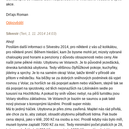
akce.
Drťajs Roman
Odpovědět
Silvestr
(
Teri
,
1. 11. 2014
14:03
)
Ahoj!
Posílám další informaci o Silvestru 2014, pro některé z vás už kolikátou,
pro některé první. Během hledání, kam že bysme mohli jet, mizely vybrané
chaloupky pod horami a penziony z důvodu obsazenosti nebo ceny. Ale
našli jsme pěkné místo. Ubytovnu ve Volarech. Je to původně jezeďácká,
dneska turistická ubytovna. Tedy většinou čtyřlůžkové pokoje, kuchyňky,
jídelny a sprchy. Je to na samém okraji Volar, takže téměř v přírodě ale
přitom v městečku. Na běžky se za dobrých sněhových podmínek dá vyjet
rovnou z Volar, za horších se dá popojet autem nebo vláčkem, stejně tak se
dá popojet na sjezdovky, od těch nejsnazších na Libínském sedle po
luxusní na Hochfichtu. A pokud by sníh vůbec nebyl, na pěší turistiku jsou
Volary skvělou základnou. Ve Volarech je bazén se saunou a pak také
nový pivovar s konopnými lázněmi. Prostě super místo.
Má to jediný háček. Ubytovna je přes zimu zavřená. Majitel nás rád přivítá,
ale chce za to, aby zatopil, obsadit ubytovnu pětatřiceti lidma. Pak bude
cena stejná, jako v létě, 200 Kč na osobu a noc. Prostě kdyby nás bylo míň,
museli bysme zaplatit 7000 Kč za noc. Tedy minimální počet platících je 28,