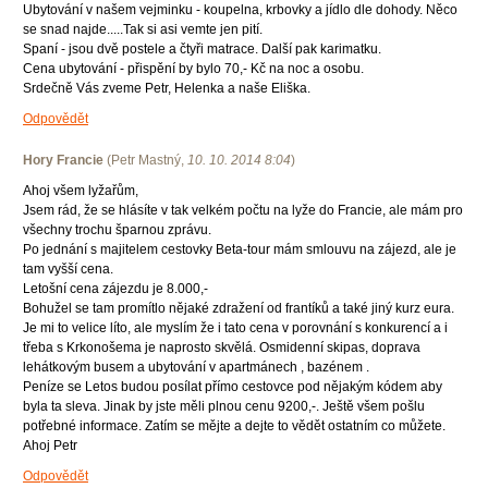
Ubytování v našem vejminku - koupelna, krbovky a jídlo dle dohody. Něco
se snad najde.....Tak si asi vemte jen pití.
Spaní - jsou dvě postele a čtyři matrace. Další pak karimatku.
Cena ubytování - přispění by bylo 70,- Kč na noc a osobu.
Srdečně Vás zveme Petr, Helenka a naše Eliška.
Odpovědět
Hory Francie
(
Petr Mastný
,
10. 10. 2014
8:04
)
Ahoj všem lyžařům,
Jsem rád, že se hlásíte v tak velkém počtu na lyže do Francie, ale mám pro
všechny trochu šparnou zprávu.
Po jednání s majitelem cestovky Beta-tour mám smlouvu na zájezd, ale je
tam vyšší cena.
Letošní cena zájezdu je 8.000,-
Bohužel se tam promítlo nějaké zdražení od frantíků a také jiný kurz eura.
Je mi to velice líto, ale myslím že i tato cena v porovnání s konkurencí a i
třeba s Krkonošema je naprosto skvělá. Osmidenní skipas, doprava
lehátkovým busem a ubytování v apartmánech , bazénem .
Peníze se Letos budou posílat přímo cestovce pod nějakým kódem aby
byla ta sleva. Jinak by jste měli plnou cenu 9200,-. Ještě všem pošlu
potřebné informace. Zatím se mějte a dejte to vědět ostatním co můžete.
Ahoj Petr
Odpovědět