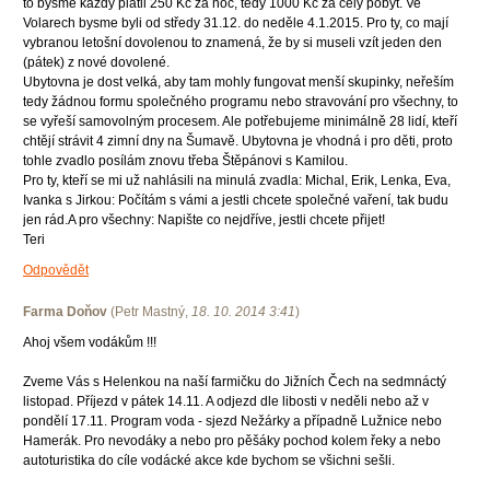
to bysme každý platil 250 Kč za noc, tedy 1000 Kč za celý pobyt. Ve
Volarech bysme byli od středy 31.12. do neděle 4.1.2015. Pro ty, co mají
vybranou letošní dovolenou to znamená, že by si museli vzít jeden den
(pátek) z nové dovolené.
Ubytovna je dost velká, aby tam mohly fungovat menší skupinky, neřeším
tedy žádnou formu společného programu nebo stravování pro všechny, to
se vyřeší samovolným procesem. Ale potřebujeme minimálně 28 lidí, kteří
chtějí strávit 4 zimní dny na Šumavě. Ubytovna je vhodná i pro děti, proto
tohle zvadlo posílám znovu třeba Štěpánovi s Kamilou.
Pro ty, kteří se mi už nahlásili na minulá zvadla: Michal, Erik, Lenka, Eva,
Ivanka s Jirkou: Počítám s vámi a jestli chcete společné vaření, tak budu
jen rád.A pro všechny: Napište co nejdříve, jestli chcete přijet!
Teri
Odpovědět
Farma Doňov
(
Petr Mastný
,
18. 10. 2014
3:41
)
Ahoj všem vodákům !!!
Zveme Vás s Helenkou na naší farmičku do Jižních Čech na sedmnáctý
listopad. Příjezd v pátek 14.11. A odjezd dle libosti v neděli nebo až v
pondělí 17.11. Program voda - sjezd Nežárky a případně Lužnice nebo
Hamerák. Pro nevodáky a nebo pro pěšáky pochod kolem řeky a nebo
autoturistika do cíle vodácké akce kde bychom se všichni sešli.