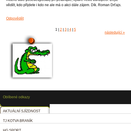
vědět, kdo přijdete i kdo ne ale má o akci dále zájem. Dík. Roman Drťajs.
Odpovědět
1
|
2
|
3
|
4
|
5
následující »
Oblíbené odkazy
AKTUÁLNÍ SJÍZDNOST
TJ KOTVA BRANÍK
HG SPORT