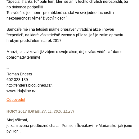
"Special thanks To" patří těm, kteří se ani v těchto chvílích nerozprchli, ba
ho dokonce podpořili!
To svědčí o jediném - pro některé se stal ve své jednoduchosti a
nekomerčnosti téměř životní filosofií.
Samozřejmě i na letošek máme připraveny tradiční akce i novou
"expedici", na které vás srdečně zveme v příloze, jež je zatím opravdu
hrubým předstřelem na rok 2017:
Mnozí jste avizovali již zájem o svoje akce, dejte včas vědět, ať dáme
dohromady termíny!
--
Roman Enders
602 323 139
http://enders.blog.idnes.cz/.
www.drtajsline.cz
Odpovědět
HORY 2017
(
Drťajs
,
27. 11. 2016
11:23
)
Ahoj všichni,
je zamluvena předběžně chata - Pension Ševčíkovi - v Mariánské, jak jsme
byli loni.