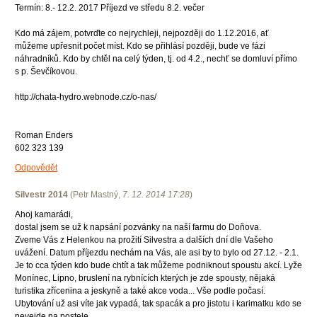
Termín: 8.- 12.2. 2017 Příjezd ve středu 8.2. večer
Kdo má zájem, potvrďte co nejrychleji, nejpozději do 1.12.2016, ať
můžeme upřesnit počet míst. Kdo se přihlásí později, bude ve fázi
náhradníků. Kdo by chtěl na celý týden, tj. od 4.2., nechť se domluví přímo
s p. Ševčíkovou.
http://chata-hydro.webnode.cz/o-nas/
Roman Enders
602 323 139
Odpovědět
Silvestr 2014
(
Petr Mastný
,
7. 12. 2014
17:28
)
Ahoj kamarádi,
dostal jsem se už k napsání pozvánky na naší farmu do Doňova.
Zveme Vás z Helenkou na prožití Silvestra a dalších dní dle Vašeho
uvážení. Datum příjezdu nechám na Vás, ale asi by to bylo od 27.12. - 2.1.
Je to cca týden kdo bude chtít a tak můžeme podniknout spoustu akcí. Lyže
Monínec, Lipno, bruslení na rybnících kterých je zde spousty, nějaká
turistika zřícenina a jeskyně a také akce voda... Vše podle počasí.
Ubytování už asi víte jak vypadá, tak spacák a pro jistotu i karimatku kdo se
nevejde na postele.