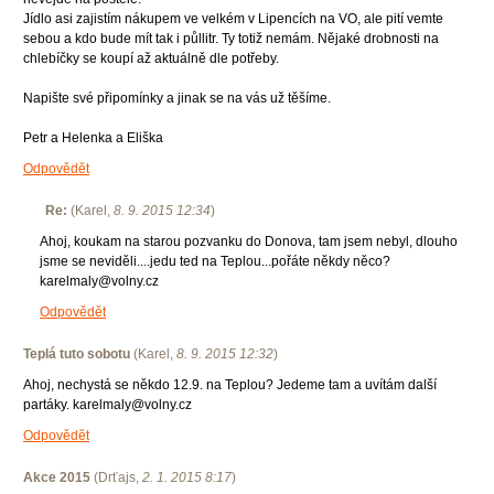
Jídlo asi zajistím nákupem ve velkém v Lipencích na VO, ale pití vemte
sebou a kdo bude mít tak i půllitr. Ty totiž nemám. Nějaké drobnosti na
chlebíčky se koupí až aktuálně dle potřeby.
Napište své připomínky a jinak se na vás už těšíme.
Petr a Helenka a Eliška
Odpovědět
Re:
(
Karel
,
8. 9. 2015
12:34
)
Ahoj, koukam na starou pozvanku do Donova, tam jsem nebyl, dlouho
jsme se neviděli....jedu ted na Teplou...pořáte někdy něco?
karelmaly@volny.cz
Odpovědět
Teplá tuto sobotu
(
Karel
,
8. 9. 2015
12:32
)
Ahoj, nechystá se někdo 12.9. na Teplou? Jedeme tam a uvítám další
partáky. karelmaly@volny.cz
Odpovědět
Akce 2015
(
Drťajs
,
2. 1. 2015
8:17
)