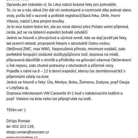
Opravdu jen málokdo ví, že Litva nabízí krásné řeky pro pohodáře.
To, co se u nás stává čím dál víc nedostupné a rozmrzelé díky jednak stavu
vody, počtu lidí v sezoně a potřebě registrací(Stará řeka, Ohře, Horní
Vltava), nabízí Litva plnými doušky.
Je to sice kolem tisíce km, ale po nové dálnici přes Polsko velmi příjemná
cesta, jež se na týdenní expedici bohatě odvděčí
Jedná se hlavně o jihovýchod a východ země, kde se dají jezdit jak řeky,
tak jezerní oblasti, propojené řekami s absolutně čistou vodou.
Obtížnost ZWC, max WW1. Neporušená příroda, minimum vodáků, zato
perfektně fungující vodácké služby(půjčovnz lodí, doprava na místě,
připravená tábořiště s ohništi a přístřešky na grilování zdarma) Občerstvení
u řek nejsou, zato chutné potraviny v obchodech a příznivé ceny.
Pojeďte s námi na 8 – 12 ti denní expedici, kterou lze zkombinovat též s
příjemnými výlety na kole.
Jedná se hlavně o řeky: Úla, Merkys, Boka, Žeimena, Dubysa, popř Gauja
v Lotyšsku aj..
Doprava mikrobusem VW Caravelle 8+1 buď s nafukovacími loděmi a
popř. Vlekem na kola nebo lze připojit vlek na lodě.
Těším se! :)
Drťajs Roman
tel: 602 323 139,
drtajs.roman@seznam.cz
www.soulodime.cz