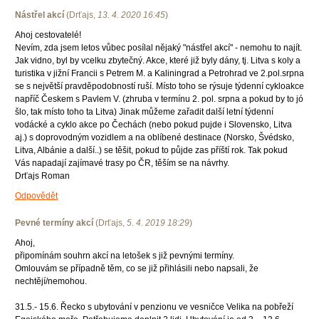
Nástřel akcí
(
Drťajs
,
13. 4. 2020
16:45
)
Ahoj cestovatelé!
Nevím, zda jsem letos vůbec posílal nějaký "nástřel akcí" - nemohu to najít.
Jak vidno, byl by vcelku zbytečný. Akce, které již byly dány, tj. Litva s koly a
turistika v jižní Francii s Petrem M. a Kaliningrad a Petrohrad ve 2.pol.srpna
se s největší pravděpodobností ruší. Místo toho se rýsuje týdenní cykloakce
napříč Českem s Pavlem V. (zhruba v termínu 2. pol. srpna a pokud by to jó
šlo, tak místo toho ta Litva) Jinak můžeme zařadit další letní týdenní
vodácké a cyklo akce po Čechách (nebo pokud pujde i Slovensko, Litva
aj.) s doprovodným vozidlem a na oblíbené destinace (Norsko, Švédsko,
Litva, Albánie a další..) se těšit, pokud to půjde zas příští rok. Tak pokud
Vás napadají zajímavé trasy po ČR, těším se na návrhy.
Drťajs Roman
Odpovědět
Pevné termíny akcí
(
Drťajs
,
5. 4. 2019
18:29
)
Ahoj,
připomínám souhrn akcí na letošek s již pevnými termíny.
Omlouvám se případně těm, co se již přihlásili nebo napsali, že
nechtějí/nemohou.
31.5.- 15.6. Řecko s ubytování v penzionu ve vesničce Velika na pobřeží