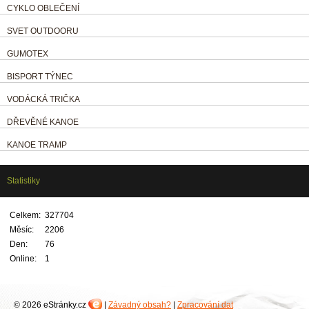
CYKLO OBLEČENÍ
SVET OUTDOORU
GUMOTEX
BISPORT TÝNEC
VODÁCKÁ TRIČKA
DŘEVĚNÉ KANOE
KANOE TRAMP
Statistiky
Celkem:
327704
Měsíc:
2206
Den:
76
Online:
1
© 2026 eStránky.cz
|
Závadný obsah?
|
Zpracování dat