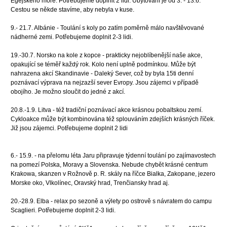
Egejského moře. Potřebujeme doplnit 2 lidi. Ubytování je od 3. - 13.6.
Cestou se někde stavíme, aby nebyla v kuse.
9.- 21.7. Albánie - Toulání s koly po zatím poměrně málo navštěvované
nádherné zemi. Potřebujeme doplnit 2-3 lidi.
19.-30.7. Norsko na kole z kopce - prakticky nejoblíbenější naše akce,
opakující se téměř každý rok. Kolo není uplně podmínkou. Může být
nahrazena akcí Skandinavie - Daleký Sever, což by byla 15ti denní
poznávací výprava na nejzazší sever Evropy. Jsou zájemci v případě
obojího. Je možno sloučit do jedné z akcí.
20.8.-1.9. Litva - též tradiční poznávací akce krásnou pobaltskou zemí.
Cykloakce může být kombinována též splouváním zdejších krásných říček.
Již jsou zájemci. Potřebujeme doplnit 2 lidi
6.- 15.9. - na přelomu léta Jaru připravuje týdenní toulání po zajímavostech
na pomezí Polska, Moravy a Slovenska. Nebude chybět krásné centrum
Krakowa, skanzen v Rožnově p. R. skály na říčce Bialka, Zakopane, jezero
Morske oko, Vlkolínec, Oravský hrad, Trenčiansky hrad aj.
20.-28.9. Elba - relax po sezoně a výlety po ostrově s návratem do campu
Scaglieri. Potřebujeme doplnit 2-3 lidi.