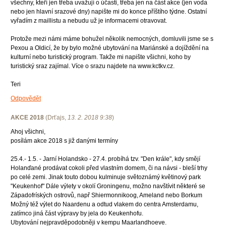
všechny, kteří jen třeba uvažují o účasti, třeba jen na část akce (jen voda
nebo jen hlavní srazové dny) napište mi do konce příštího týdne. Ostatní
vyřadím z maillistu a nebudu už je informacemi otravovat.
Protože mezi námi máme bohužel několik nemocných, domluvili jsme se s
Pexou a Oldicí, že by bylo možné ubytování na Mariánské a dojíždění na
kulturní nebo turistický program. Takže mi napište všichni, koho by
turistický sraz zajímal. Více o srazu najdete na www.kctkv.cz.
Teri
Odpovědět
AKCE 2018
(
Drťajs
,
13. 2. 2018
9:38
)
Ahoj všichni,
posílám akce 2018 s již danými termíny
25.4.- 1.5. - Jarní Holandsko - 27.4. probíhá tzv. "Den krále", kdy smějí
Holanďané prodávat cokoli před vlastním domem, či na návsi - bleší trhy
po celé zemi. Jinak touto dobou kulminuje světoznámý květinový park
"Keukenhof" Dále výlety v okolí Groningenu, možno navštívit některé se
Západofríských ostrovů, např Shiermonnikoog, Ameland nebo Borkum
Možný též výlet do Naardenu a odtud vlakem do centra Amsterdamu,
zatímco jiná část výpravy by jela do Keukenhofu.
Ubytování nejpravděpodobněji v kempu Maarlandhoeve.