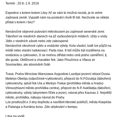
Termín : 20.8.-1.9. 2019
Expedice s kolem kolem Litvy. Ač se vám to možná nezdá, je to velmi
zajímavá země. Vypadli nám na poslední chvíli tři lidi. Nechcete se někdo
přidat s kolem i bez?
Nenáročné objevné putování mikrobusem po zajímavé severské zemi.
Táboření ve vlastních stanech na již vyzkoušených místech, vždy u vody.
Jídlo z vlastních zásob nebo zde zakoupené.
Nenáročné okruhové cyklo a vodácké výlety. Kola vlastní, lodě lze půjčit na
místě nebo vlastní nafukovací. Parta max. 8 lidí může být rozdělena na
vodáckou a cyklosekci, či se mohou střídat nebo celá jedno zaměření, tj.
dle gusta. Obtížnost a charakter řek: Jako Ploučnice a Vltava ze
Soumaráku, ale absolutně čisté.
Trasa: Praha-Wroclaw-Warszawa-Augustow-Lazdijai-jezerní oblast Dusia-
Metelys-Obelija (odpočinek+cyklookruh), přejezd do N.P.Dzukija (táboření)
cyklookruhy, splutí řek Ula a Merkys-Trakai (prohlídka města a hradu)-
Vilnius(hlavní město-prohlídka centra), přejezd do N.P. Aukštatija (táboření,
cyklookruhy, výlety labyrintem říček a jezer), návrat přes Kaunas 2. Největší
město, prohlídka, nákupy návrat do Prahy.
Lze prodloužit o 3 dny dopředu a navštívit litevské pobřeží, města Klaipéda
a Palanga a Kurskou kosu. Zde ubytování v kempu.
Litva na vodě