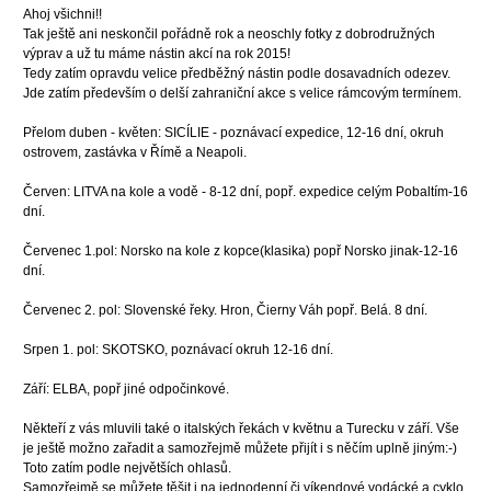
Ahoj všichni!!
Tak ještě ani neskončil pořádně rok a neoschly fotky z dobrodružných
výprav a už tu máme nástin akcí na rok 2015!
Tedy zatím opravdu velice předběžný nástin podle dosavadních odezev.
Jde zatím především o delší zahraniční akce s velice rámcovým termínem.
Přelom duben - květen: SICÍLIE - poznávací expedice, 12-16 dní, okruh
ostrovem, zastávka v Římě a Neapoli.
Červen: LITVA na kole a vodě - 8-12 dní, popř. expedice celým Pobaltím-16
dní.
Červenec 1.pol: Norsko na kole z kopce(klasika) popř Norsko jinak-12-16
dní.
Červenec 2. pol: Slovenské řeky. Hron, Čierny Váh popř. Belá. 8 dní.
Srpen 1. pol: SKOTSKO, poznávací okruh 12-16 dní.
Září: ELBA, popř jiné odpočinkové.
Někteří z vás mluvili také o italských řekách v květnu a Turecku v září. Vše
je ještě možno zařadit a samozřejmě můžete přijít i s něčím uplně jiným:-)
Toto zatím podle největších ohlasů.
Samozřejmě se můžete těšit i na jednodenní či víkendové vodácké a cyklo