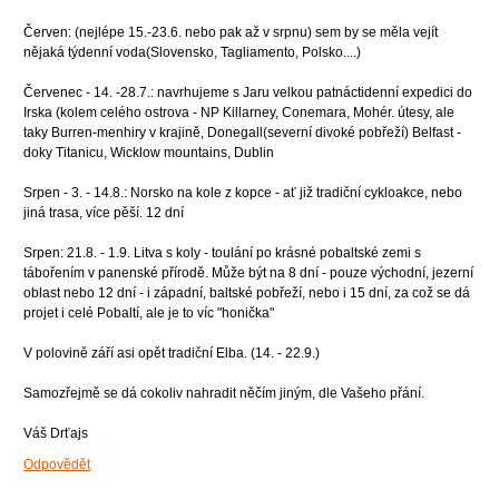
Červen: (nejlépe 15.-23.6. nebo pak až v srpnu) sem by se měla vejít
nějaká týdenní voda(Slovensko, Tagliamento, Polsko....)
Červenec - 14. -28.7.: navrhujeme s Jaru velkou patnáctidenní expedici do
Irska (kolem celého ostrova - NP Killarney, Conemara, Mohér. útesy, ale
taky Burren-menhiry v krajině, Donegall(severní divoké pobřeží) Belfast -
doky Titanicu, Wicklow mountains, Dublin
Srpen - 3. - 14.8.: Norsko na kole z kopce - ať již tradiční cykloakce, nebo
jiná trasa, více pěší. 12 dní
Srpen: 21.8. - 1.9. Litva s koly - toulání po krásné pobaltské zemi s
tábořením v panenské přírodě. Může být na 8 dní - pouze východní, jezerní
oblast nebo 12 dní - i západní, baltské pobřeží, nebo i 15 dní, za což se dá
projet i celé Pobaltí, ale je to víc "honička"
V polovině září asi opět tradiční Elba. (14. - 22.9.)
Samozřejmě se dá cokoliv nahradit něčím jiným, dle Vašeho přání.
Váš Drťajs
Odpovědět