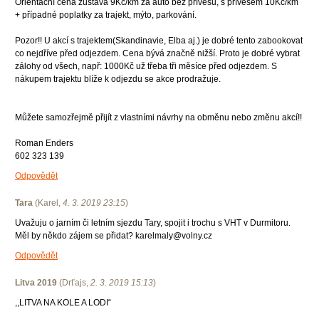
Orientační cena zůstává 9Kč/km za auto bez přívěsu, s přívěsem 10Kč/km
+ případné poplatky za trajekt, mýto, parkování.
Pozor!! U akcí s trajektem(Skandinavie, Elba aj.) je dobré tento zabookovat
co nejdříve před odjezdem. Cena bývá značně nižší. Proto je dobré vybrat
zálohy od všech, např: 1000Kč už třeba tři měsíce před odjezdem. S
nákupem trajektu blíže k odjezdu se akce prodražuje.
Můžete samozřejmě přijít z vlastními návrhy na obměnu nebo změnu akcí!!
Roman Enders
602 323 139
Odpovědět
Tara
(
Karel
,
4. 3. 2019
23:15
)
Uvažuju o jarním či letním sjezdu Tary, spojit i trochu s VHT v Durmitoru.
Měl by někdo zájem se přidat? karelmaly@volny.cz
Odpovědět
Litva 2019
(
Drťajs
,
2. 3. 2019
15:13
)
,,LITVA NA KOLE A LODI“