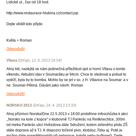
Lidické ul., čas od 18 hod.
http://www.restaurace-hlubina.cz/contact.jsp
Dejte vědět kdo přijde.
Květa + Roman
Odpovědět
Vltava
(
Drťajs
,
12. 6. 2013
16:54
)
Ahoj lidi, naskýtá se nám jedinečná příležitost sjet si horní Vltavu o tomto
víkendu. Aktuální stav v Soumaráku je 94cm. Chce to sledovat a pokud to
vydrží, byla by to bomba. Mohlo by se jet v so. z H. Vltavice na Soumar. a v
ne. Soumar-Pěkná. Dávám jako návrh. Roman
Odpovědět
NORSKO 2013
(
Drťajs
,
24. 4. 2013
13:33
)
Ahoj příznivci Norska!Dne 22.5.2013 v 18:00 proběhne infoschůzka k akci
,,Norsko na kole z kopce" v klubovně TJ Pankrác na Reitknechtce, 300m
od metra Pankrác ulicí Hvězdova dále Sdružení, kolem zeleného plotu ZŠ
stále doprava až k TJ. K dispozici točené pivo, klobász, řízky aj. Poté je
možno dále posedět(postát) při petanque, kytaře nebo buřtopeči. Dejte