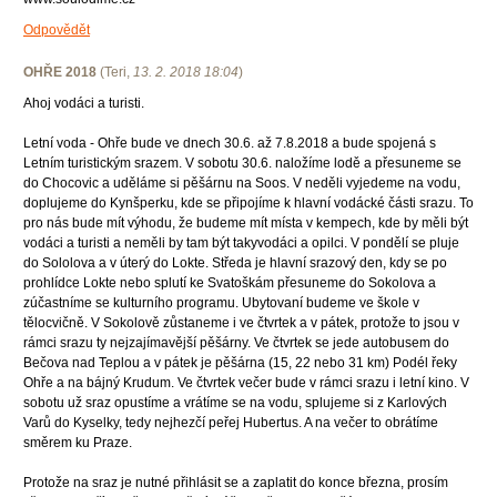
Odpovědět
OHŘE 2018
(
Teri
,
13. 2. 2018
18:04
)
Ahoj vodáci a turisti.
Letní voda - Ohře bude ve dnech 30.6. až 7.8.2018 a bude spojená s
Letním turistickým srazem. V sobotu 30.6. naložíme lodě a přesuneme se
do Chocovic a uděláme si pěšárnu na Soos. V neděli vyjedeme na vodu,
doplujeme do Kynšperku, kde se připojíme k hlavní vodácké části srazu. To
pro nás bude mít výhodu, že budeme mít místa v kempech, kde by měli být
vodáci a turisti a neměli by tam být takyvodáci a opilci. V pondělí se pluje
do Sololova a v úterý do Lokte. Středa je hlavní srazový den, kdy se po
prohlídce Lokte nebo splutí ke Svatoškám přesuneme do Sokolova a
zúčastníme se kulturního programu. Ubytovaní budeme ve škole v
tělocvičně. V Sokolově zůstaneme i ve čtvrtek a v pátek, protože to jsou v
rámci srazu ty nejzajímavější pěšárny. Ve čtvrtek se jede autobusem do
Bečova nad Teplou a v pátek je pěšárna (15, 22 nebo 31 km) Podél řeky
Ohře a na bájný Krudum. Ve čtvrtek večer bude v rámci srazu i letní kino. V
sobotu už sraz opustíme a vrátíme se na vodu, splujeme si z Karlových
Varů do Kyselky, tedy nejhezčí peřej Hubertus. A na večer to obrátíme
směrem ku Praze.
Protože na sraz je nutné přihlásit se a zaplatit do konce března, prosím