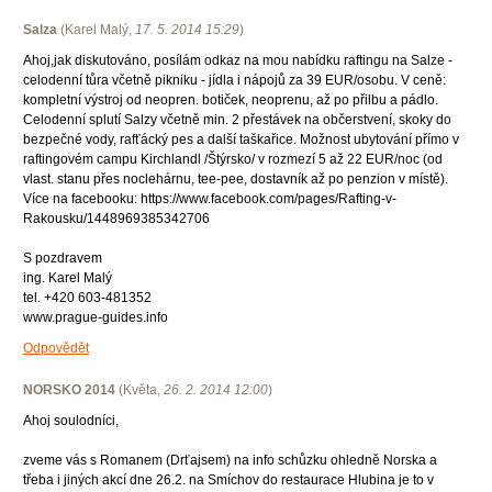
Salza
(
Karel Malý
,
17. 5. 2014
15:29
)
Ahoj,jak diskutováno, posílám odkaz na mou nabídku raftingu na Salze -
celodenní tůra včetně pikniku - jídla i nápojů za 39 EUR/osobu. V ceně:
kompletní výstroj od neopren. botiček, neoprenu, až po přilbu a pádlo.
Celodenní splutí Salzy včetně min. 2 přestávek na občerstvení, skoky do
bezpečné vody, rafťácký pes a další taškařice. Možnost ubytování přímo v
raftingovém campu Kirchlandl /Štýrsko/ v rozmezí 5 až 22 EUR/noc (od
vlast. stanu přes noclehárnu, tee-pee, dostavník až po penzion v místě).
Více na facebooku: https://www.facebook.com/pages/Rafting-v-
Rakousku/1448969385342706
S pozdravem
ing. Karel Malý
tel. +420 603-481352
www.prague-guides.info
Odpovědět
NORSKO 2014
(
Květa
,
26. 2. 2014
12:00
)
Ahoj soulodníci,
zveme vás s Romanem (Drťajsem) na info schůzku ohledně Norska a
třeba i jiných akcí dne 26.2. na Smíchov do restaurace Hlubina je to v