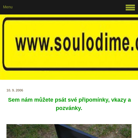
Menu
10. 9. 2006
Sem nám můžete psát své připomínky, vkazy a
pozvánky.