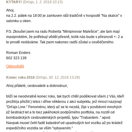
KYTARY!
(
Drťajs
,
1. 2. 2018
10:15
)
Ahoj,
na 2.2. pátek na 18:00 je zamluven stůl tradičně v hospodě "Na skalce" v
salonku u oken.
P.S. Zkoušel jsem na radu Roberta "Minipivovar Malešice", ale tam mají
maxiproblém, že potřebují vědět přesně, kolik nás bude s přesností +- 2 a
to prostě nedáváme. Tak jsem nakonec radši zůstal u osvědčeného.
Roman Enders
602 323 139
Odpovědět
Konec roku 2016
(
Drťajs
,
30. 12. 2016
13:29
)
Ahoj přátelé, cestovatelé a dobrodruzi,
blíží se neodvratně konec roku, tak bych chtěl poděkovat všem z Vás, kteří
prožili(a přežili:) letos i dříve některou z akcí subjektu, jež mnozí nazývají
"Drťajs Line." Fenoménu, který ač se to nezdá, žije v povědomí mnohých
již šestnáct let a to bez jakéhokoli podpůrného portfolia, na rozdíl od
bombastických cestovatelských projektů, typu "Trabantem.." apod.
Naopak musel čelit řadě katastrof od upadnutých kol vozíku až po krádež
expedičního vozidla se vším "vybavením."