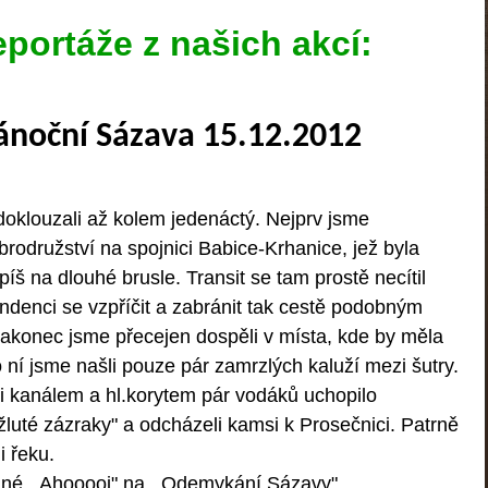
portáže z našich akcí:
ánoční Sázava 15.12.2012
oklouzali až kolem jedenáctý. Nejprv jsme
brodružství na spojnici Babice-Krhanice, jež byla
íš na dlouhé brusle. Transit se tam prostě necítil
ndenci se vzpříčit a zabránit tak cestě podobným
konec jsme přecejen dospěli v místa, kde by měla
o ní jsme našli pouze pár zamrzlých kaluží mezi šutry.
 kanálem a hl.korytem pár vodáků uchopilo
žluté zázraky" a odcházeli kamsi k Prosečnici. Patrně
i řeku.
né ,,Ahooooj" na ,,Odemykání Sázavy"
.