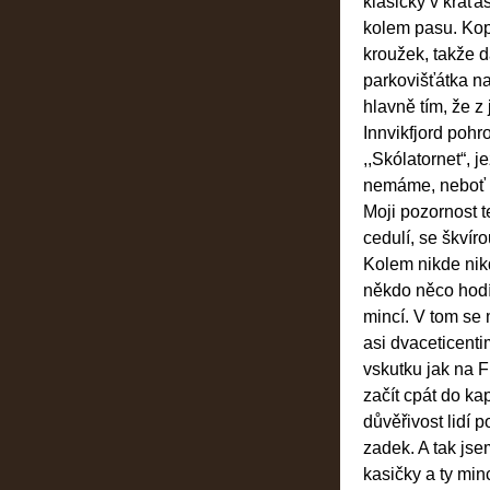
klasicky v kraťa
kolem pasu. Kope
kroužek, takže d
parkovišťátka na
hlavně tím, že z
Innvikfjord poh
,,Skólatornet“, 
nemáme, neboť t
Moji pozornost t
cedulí, se škvír
Kolem nikde nikd
někdo něco hodí
mincí. V tom se
asi dvaceticent
vskutku jak na 
začít cpát do k
důvěřivost lidí
zadek. A tak jse
kasičky a ty min