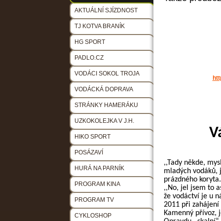
AKTUÁLNÍ SJÍZDNOST
TJ KOTVA BRANÍK
HG SPORT
PADLO.CZ
VODÁCI SOKOL TROJA
ht
VODÁCKÁ DOPRAVA
STRÁNKY HAMERÁKU
UZKOKOLEJKA V J.H.
V
HIKO SPORT
POSÁZAVÍ
,,Tady někde, mys
HURÁ NA PARNÍK
mladých vodáků, j
prázdného koryta. 
PROGRAM KINA
,,No, jel jsem to a
že vodáctví je u 
PROGRAM TV
2011 při zahájení
Kamenný přívoz, j
CYKLOSHOP