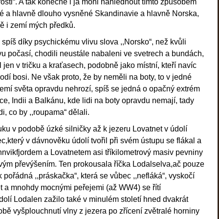
osti“. A tak konečně i já mohl nahlédnout tímto způsobem
ké a hlavně dlouho vysněné Skandinavie a hlavně Norska,
ně i zemí mých předků.
 spíš díky psychickému vlivu slova ,,Norsko“, než kvůli
u počasí, chodili neustále nabaleni ve svetrech a bundách,
 jen v tričku a kraťasech, podobně jako místní, kteří navíc
dí bosi. Ne však proto, že by neměli na boty, to v jedné
zemí světa opravdu nehrozí, spíš se jedná o opačný extrém
ice, Indii a Balkánu, kde lidi na boty opravdu nemají, tady
, co by ,,roupama“ dělali.
ku v podobě úzké silničky až k jezeru Lovatnet v údolí
,který v dávnověku údolí tvořil při svém ústupu se flákal a
nnvikfjordem a Lovatnetem asi tříkilometrový masiv pevniny
vým převýšením. Ten prokousala říčka Lodalselva,ač pouze
ak pořádná ,,práskačka“, která se vůbec ,,nefláká“, vyskočí
et a mnohdy mocnými peřejemi (až WW4) se řítí
Údolí Lodalen zažilo také v minulém století hned dvakrát
obě vyšplouchnutí vlny z jezera po zřícení zvětralé horniny