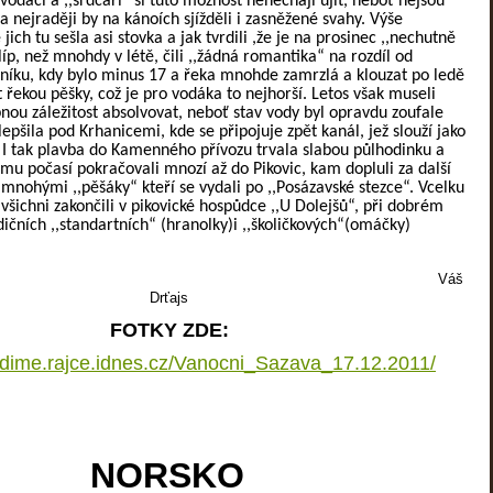
vodáci a ,,srdcaři“ si tuto možnost nenechají ujít, neboť nejsou
 a nejraději by na kánoích sjížděli i zasněžené svahy. Výše
ich tu sešla asi stovka a jak tvrdili ,že je na prosinec ,,nechutně
íp, než mnohdy v létě, čili ,,žádná romantika“ na rozdíl od
íku, kdy bylo minus 17 a řeka mnohde zamrzlá a klouzat po ledě
jít řekou pěšky, což je pro vodáka to nejhorší. Letos však museli
pnou záležitost absolvovat, neboť stav vody byl opravdu zoufale
zlepšila pod Krhanicemi, kde se připojuje zpět kanál, jež slouží jako
 I tak plavba do Kamenného přívozu trvala slabou půlhodinku a
u počasí pokračovali mnozí až do Pikovic, kam dopluli za další
 mnohými ,,pěšáky“ kteří se vydali po ,,Posázavské stezce“. Vcelku
všichni zakončili v pikovické hospůdce ,,U Dolejšů“, při dobrém
dičních ,,standartních“ (hranolky)i ,,školičkových“(omáčky)
Váš
Drťajs
FOTKY ZDE:
lodime.rajce.idnes.cz/Vanocni_Sazava_17.12.2011/
NORSKO