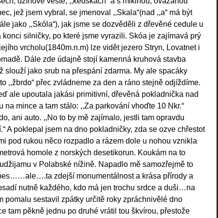
sech, džínové vestě, ,,kedskách“ a s mikinou, ovázanou
c, jež jsem vybral, se jmenoval ,,Skala“(nad ,,a“ má být
ále jako ,,Skóla“), jak jsme se dozvěděli z dřevěné cedule u
 konci silničky, po které jsme vyrazili. Skóa je zajímavá prý
 jejího vrcholu(1840m.n.m) lze vidět jezero Stryn, Lovatnet i
romadě. Dále zde údajně stojí kamenná kruhová stavba
jež slouží jako srub na přespání zdarma. My ale spacáky
o ,,žbrdo“ přec zvládneme za den a ráno stejně odjíždíme.
eď ale upoutala jakási primitivní, dřevěná pokladnička nad
ou na mince a tam stálo: ,,Za parkování vhoďte 10 Nkr.“
o, ani auto. ,,No to by mě zajímalo, jestli tam opravdu
.“ A poklepal jsem na dno pokladničky, zda se ozve chřestot
 mi pod rukou něco rozpadlo a rázem dole u nohou vznikla
imetrová homole z norských desetikorun. Koukám na to
Fudžijamu v Polabské nížině. Napadlo mě samozřejmě to
apes……ale….ta zdejší monumentálnost a krása přírody a
 posadí nutně každého, kdo má jen trochu srdce a duši…na
m pomalu sestavil zpátky určitě roky zpráchnivělé dno
ce tam pěkně jednu po druhé vrátil tou škvírou, přestože