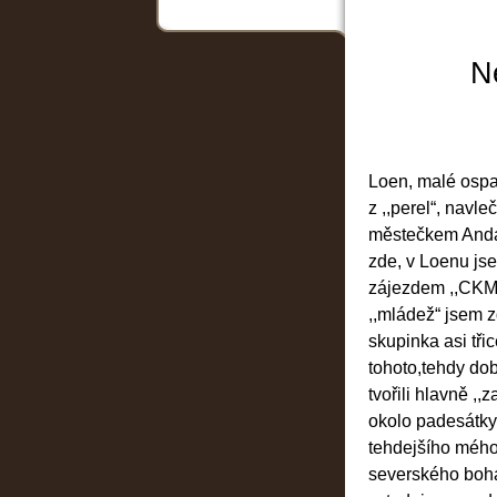
N
Loen, malé ospal
z ,,perel“, navl
městečkem Andals
zde, v Loenu js
zájezdem ,,CKM“
,,mládež“ jsem z
skupinka asi tři
tohoto,tehdy do
tvořili hlavně ,,
okolo padesátky
tehdejšího mého
severského boha