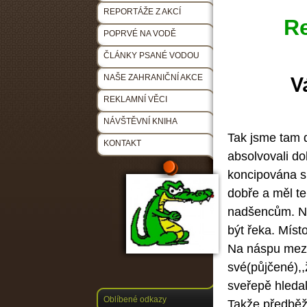
REPORTÁŽE Z AKCÍ
Re
POPRVÉ NA VODĚ
ČLÁNKY PSANÉ VODOU
NAŠE ZAHRANIČNÍ AKCE
V
REKLAMNÍ VĚCI
NÁVŠTĚVNÍ KNIHA
Tak jsme tam d
KONTAKT
absolvovali do
koncipována sp
dobře a měl te
nadšencům. Na
být řeka. Míst
Na náspu mezi
své(půjčené),,
sveřepě hledal
Oblíbené odkazy
Takže předběž