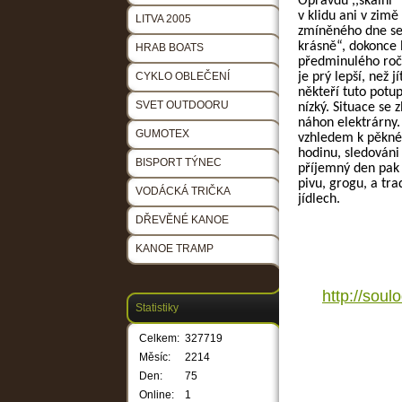
Opravdu ,,skalní“ 
v klidu ani v zimě
LITVA 2005
zmíněného dne se j
krásně“, dokonce l
HRAB BOATS
předminulého ročn
CYKLO OBLEČENÍ
je prý lepší, než 
někteří tuto potu
SVET OUTDOORU
nízký. Situace se 
náhon elektrárny.
GUMOTEX
vzhledem k pěkném
hodinu, sledováni
BISPORT TÝNEC
příjemný den pak 
pivu, grogu, a tra
VODÁCKÁ TRIČKA
jídlech.
DŘEVĚNÉ KANOE
KANOE TRAMP
http://sou
Statistiky
Celkem:
327719
Měsíc:
2214
Den:
75
Online:
1