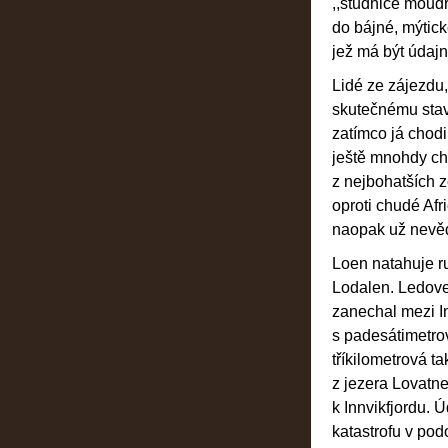
,,studnice moudr
do bájné, mýtic
jež má být údaj
Lidé ze zájezdu,
skutečnému stav
zatímco já chodil
ještě mnohdy cho
z nejbohatších 
oproti chudé Afr
naopak už nevědi
Loen natahuje ru
Lodalen. Ledovec
zanechal mezi I
s padesátimetro
tříkilometrová t
z jezera Lovatn
k Innvikfjordu. 
katastrofu v pod