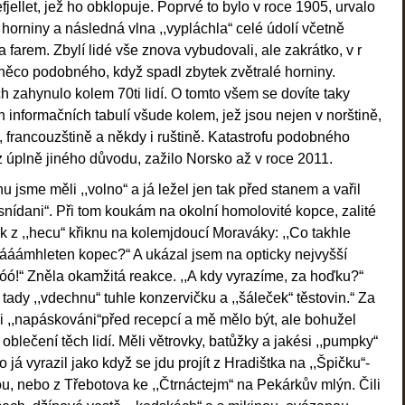
ellet, jež ho obklopuje. Poprvé to bylo v roce 1905, urvalo
horniny a následná vlna ,,vypláchla“ celé údolí včetně
a farem. Zbylí lidé vše znova vybudovali, ale zakrátko, v r
 něco podobného, když spadl zbytek zvětralé horniny.
 zahynulo kolem 70ti lidí. O tomto všem se dovíte taky
h informačních tabulí všude kolem, jež jsou nejen v norštině,
ně, francouzštině a někdy i ruštině. Katastrofu podobného
 úplně jiného důvodu, zažilo Norsko až v roce 2011.
u jsme měli ,,volno“ a já ležel jen tak před stanem a vařil
,snídani“. Při tom koukám na okolní homolovité kopce, zalité
k z ,,hecu“ křiknu na kolemjdoucí Moraváky: ,,Co takhle
táááámhleten kopec?“ A ukázal jsem na opticky nejvyšší
jóóó!“ Zněla okamžitá reakce. ,,A kdy vyrazíme, za hoďku?“
 tady ,,vdechnu“ tuhle konzervičku a ,,šáleček“ těstovin.“ Za
i ,,napáskováni“před recepcí a mě mělo být, ale bohužel
blečení těch lidí. Měli větrovky, batůžky a jakési ,,pumpky“
 já vyrazil jako když se jdu projít z Hradištka na ,,Špičku“-
u, nebo z Třebotova ke ,,Čtrnáctejm“ na Pekárkův mlýn. Čili