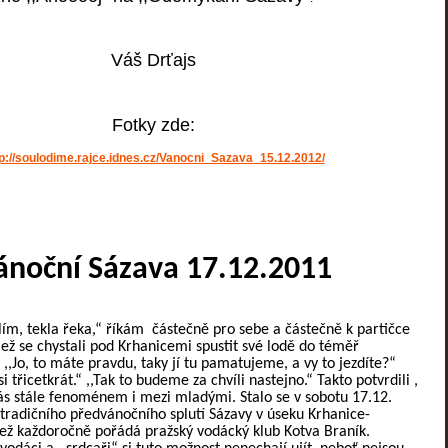
Váš Drťajs
Fotky zde:
tp://soulodime.rajce.idnes.cz/Vanocni_Sazava_15.12.2012/
ánoční Sázava 17.12.2011
lím, tekla řeka,“ říkám částečně pro sebe a částečně k partičce
ež se chystali pod Krhanicemi spustit své lodě do téměř
,,Jo, to máte pravdu, taky jí tu pamatujeme, a vy to jezdíte?“
si třicetkrát.“ ,,Tak to budeme za chvíli nastejno.“ Takto potvrdili ,
nás stále fenoménem i mezi mladými. Stalo se v sobotu 17.12.
 tradičního předvánočního splutí Sázavy v úseku Krhanice-
ež každoročně pořádá pražský vodácký klub Kotva Braník.