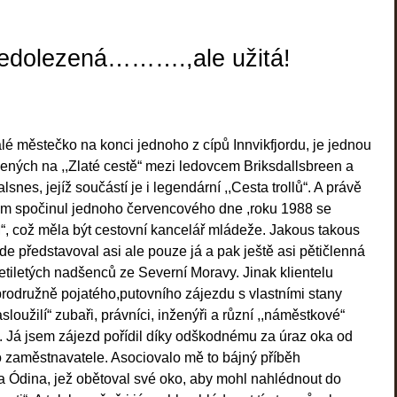
edolezená……….,ale užitá!
é městečko na konci jednoho z cípů Innvikfjordu, je jednou
ečených na ,,Zlaté cestě“ mezi ledovcem Briksdallsbreen a
nes, jejíž součástí je i legendární ,,Cesta trollů“. A právě
em spočinul jednoho červencového dne ,roku 1988 se
, což měla být cestovní kancelář mládeže. Jakous takous
de představoval asi ale pouze já a pak ještě asi pětičlenná
cetiletých nadšenců ze Severní Moravy. Jinak klientelu
brodružně pojatého,putovního zájezdu s vlastními stany
zasloužilí“ zubaři, právníci, inženýři a různí ,,náměstkové“
. Já jsem zájezd pořídil díky odškodnému za úraz oka od
 zaměstnavatele. Asociovalo mě to bájný příběh
 Ódina, jež obětoval své oko, aby mohl nahlédnout do