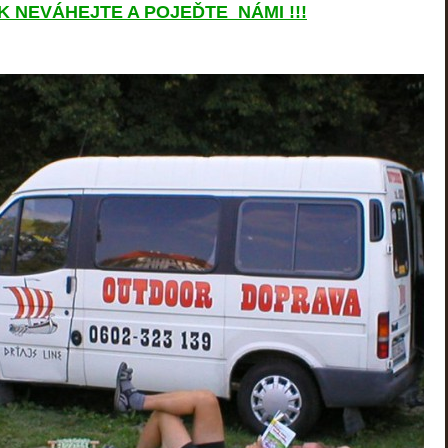
K NEVÁHEJTE A POJEĎTE NÁMI !!!