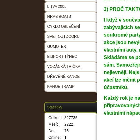
LITVA 2005
3) PROČ 
HRAB BOATS
I když v součas
CYKLO OBLEČENÍ
zabývajících s
soukromé party 
SVET OUTDOORU
akce jsou nevý
GUMOTEX
vlastními auty,
BISPORT TÝNEC
Skládáme se po
sám. Samozřejm
VODÁCKÁ TRIČKA
nejlevněji. N
DŘEVĚNÉ KANOE
akcí lze měnit
KANOE TRAMP
účastníků.
Každý rok je n
připravovaných 
Statistiky
vlastními nápad
Celkem:
327735
Měsíc:
2222
Den:
76
Online:
1