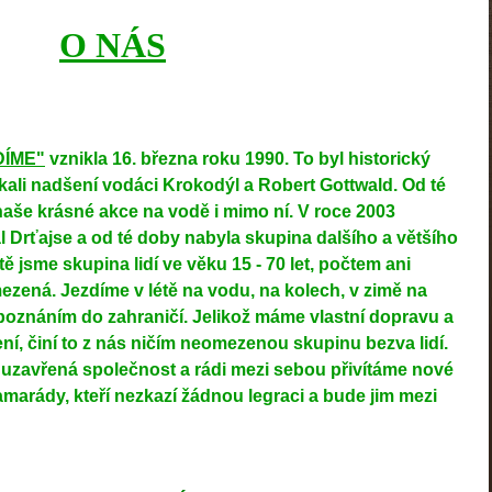
O NÁS
ÍME"
vznikla 16. března roku 1990. To byl historický
kali nadšení vodáci Krokodýl a Robert Gottwald. Od té
naše krásné akce na vodě i mimo ní. V roce 2003
 Drťajse a od té doby nabyla skupina dalšího a většího
tě jsme skupina lidí ve věku 15 - 70 let, počtem ani
ezená. Jezdíme v létě na vodu, na kolech, v zimě na
 poznáním do zahraničí. Jelikož máme vlastní dopravu a
í, činí to z nás ničím neomezenou skupinu bezva lidí.
í uzavřená společnost a rádi mezi sebou přivítáme nové
marády, kteří nezkazí žádnou legraci a bude jim mezi