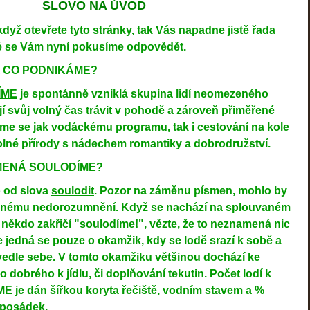
SLOVO NA ÚVOD
když otevřete tyto stránky, tak Vás napadne jistě řada
ré se Vám nyní pokusíme odpovědět.
E A CO PODNIKÁME?
ÍME
je spontánně vzniklá skupina lidí neomezeného
ějí svůj volný čas trávit v pohodě a zároveň přiměřené
jeme se jak vodáckému programu, tak i cestování na kole
olné přírody s nádechem romantiky a dobrodružství.
ZNAMENÁ SOULODÍME?
 od slova
soulodit
. Pozor na záměnu písmen, mohlo by
emnému nedorozumnění. Když se nachází na splouvaném
a někdo zakřičí "soulodíme!", vězte, že to neznamená nic
 jedná se pouze o okamžik, kdy se lodě srazí k sobě a
 vedle sebe. V tomto okamžiku většinou dochází ke
 dobrého k jídlu, či doplňování tekutin. Počet lodí k
ME
je dán šířkou koryta řečiště, vodním stavem a %
 posádek.