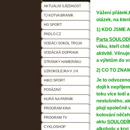
AKTUÁLNÍ SJÍZDNOST
Vážení přátelé,
TJ KOTVA BRANÍK
otázek, na kte
HG SPORT
1) KDO JSM
PADLO.CZ
Parta SOULOD
VODÁCI SOKOL TROJA
věku, kteří cht
VODÁCKÁ DOPRAVA
aktivitě. Věnu
a výletům do v
STRÁNKY HAMERÁKU
2) CO TO 
UZKOKOLEJKA V J.H.
Je to odvozeno
HIKO SPORT
dojít k nepříj
POSÁZAVÍ
toku více lodí 
HURÁ NA PARNÍK
neslušného, ale
plují společně
PROGRAM KINA
kolování něčeho
PROGRAM TV
aktu
SOULODÍ
CYKLOSHOP
alkoholu v krvi