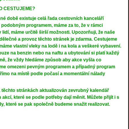
TAKTO CESTUJEME?
né době existuje celá řada cestovních kanceláří
e podobným programem, máme za to, že v rámci
lidí, máme určitě širší možnosti. Upozorňuji, že naše
dělečné a provoz těchto stránek je zdarma. Cestujeme
 máme vlastní vleky na lodě i na kola a veškeré vybavení.
uze na benzin nebo na naftu a ubytování si platí každý
ě, že vždy hledáme způsob aby akce vyšla co
ejsme omezeni pevným programem a případný program
 přímo na místě podle počasí a momentální nálady
a těchto stránkách aktualizován zevrubný kalendář
akcí, které se podle potřeby dají měnit. Můžete přijít i s
y, které se pak společně budeme snažit realizovat.