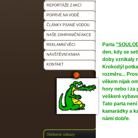
REPORTÁŽE Z AKCÍ
POPRVÉ NA VODĚ
ČLÁNKY PSANÉ VODOU
NAŠE ZAHRANIČNÍ AKCE
Parta
"SOULOD
REKLAMNÍ VĚCI
den, kdy se set
NÁVŠTĚVNÍ KNIHA
doby vznikaly 
KONTAKT
Krokodýl potkal
rozměru... Pros
věkem nijak om
hory nebo i za
veškeré vybaven
Tato parta nen
kamarádky a ka
námi dobře.
Oblíbené odkazy